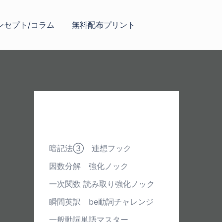
ンセプト/コラム
無料配布プリント
最近の投稿
暗記法③ 連想フック
因数分解 強化ノック
一次関数 読み取り強化ノック
瞬間英訳 be動詞チャレンジ
一般動詞単語マスター