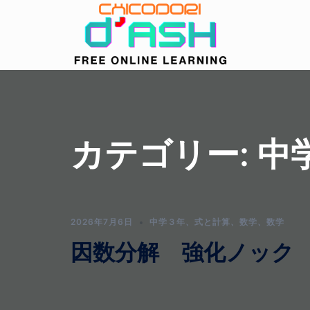
コ
ン
テ
ン
ツ
へ
ス
キ
カテゴリー:
中
ッ
プ
2026年7月6日
中学３年
、
式と計算
、
数学
、
数学
因数分解 強化ノック