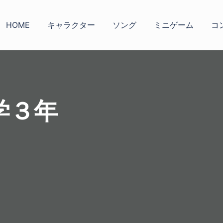
HOME
キャラクター
ソング
ミニゲーム
コ
学３年