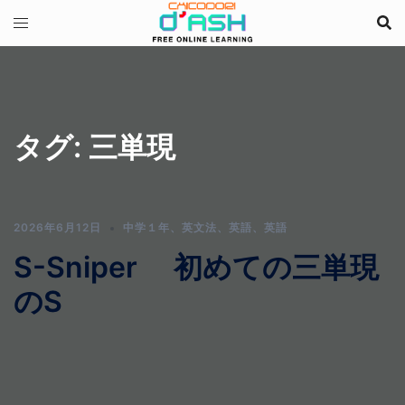
コ
ン
テ
ン
ツ
へ
タグ:
三単現
ス
キ
ッ
プ
2026年6月12日
中学１年
、
英文法
、
英語
、
英語
S-Sniper 初めての三単現
のS