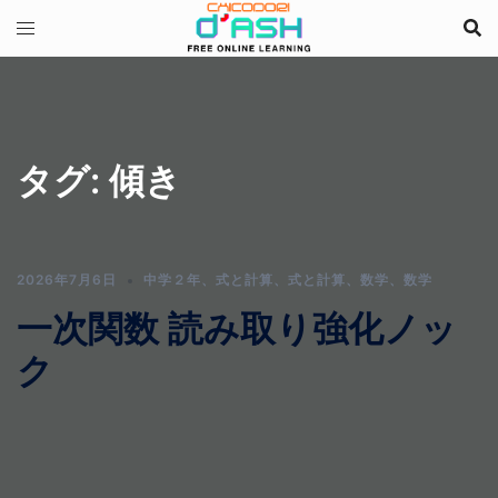
コ
ン
テ
ン
ツ
へ
タグ:
傾き
ス
キ
ッ
プ
2026年7月6日
中学２年
、
式と計算
、
式と計算
、
数学
、
数学
一次関数 読み取り強化ノッ
ク