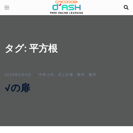
コ
ン
テ
ン
ツ
へ
タグ:
平方根
ス
キ
ッ
プ
2026年6月8日
中学３年
、
式と計算
、
数学
、
数学
√の扉