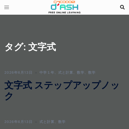
コ
ン
テ
ン
ツ
へ
タグ:
文字式
ス
キ
ッ
プ
2026年6月13日
中学１年
、
式と計算
、
数学
、
数学
文字式 ステップアップノッ
ク
2026年6月13日
式と計算
、
数学