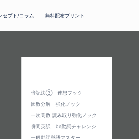
ンセプト/コラム
無料配布プリント
最近の投稿
暗記法③ 連想フック
因数分解 強化ノック
一次関数 読み取り強化ノック
瞬間英訳 be動詞チャレンジ
一般動詞単語マスター