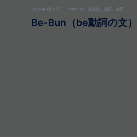
2026年6月12日
中学１年
、
英文法
、
英語
、
英語
Be-Bun（be動詞の文