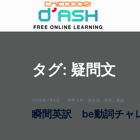
コ
ン
テ
ン
ツ
へ
ス
キ
タグ:
疑問文
ッ
プ
2026年7月6日
中学１年
、
英文法
、
英語
、
英語
瞬間英訳 be動詞チャ