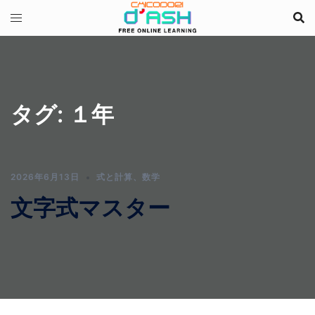
コ
ン
テ
ン
ツ
へ
タグ:
１年
ス
キ
ッ
プ
2026年6月13日
式と計算
、
数学
文字式マスター