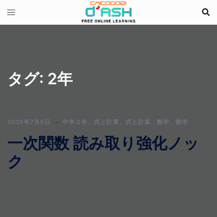
コ
ン
テ
ン
ツ
へ
タグ:
2年
ス
キ
ッ
プ
2026年7月6日
中学２年
、
式と計算
、
式と計算
、
数学
、
数学
一次関数 読み取り強化ノッ
ク