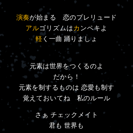
演奏
が始まる 恋のプレリュード
アル
ゴリズムは
カ
ンペキよ
軽
く一曲 踊りましょ
元素は世界をつくるのよ
だから！
元素を制するものは 恋愛も制す
覚えておいてね 私のルール
さぁ チェックメイト
君も 世界も