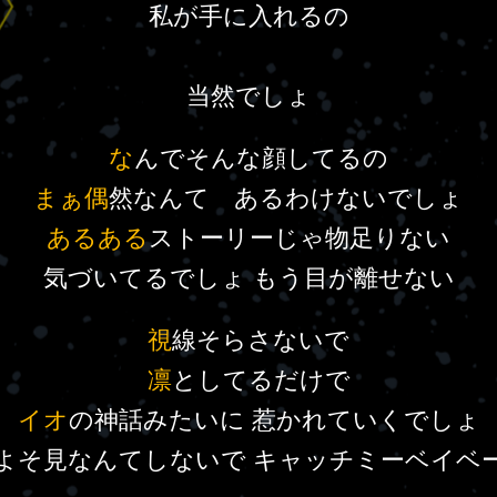
私が手に入れるの
当然でしょ
な
んでそんな顔してるの
まぁ偶
然なんて あるわけないでしょ
あるある
ストーリーじゃ物足りない
気づいてるでしょ もう目が離せない
視
線そらさないで
凛
としてるだけで
イオ
の神話みたいに 惹かれていくでしょ
よそ見なんてしないで キャッチミーベイベ