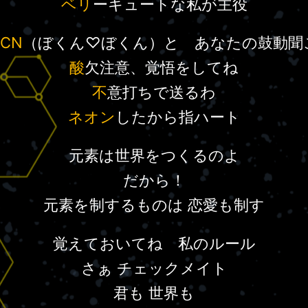
ベリ
ーキュートな私が主役
CN
（ぼくん♡ぼくん）と あなたの鼓動聞
酸
欠注意、覚悟をしてね
不
意打ちで送るわ
ネオン
したから指ハート
元素は世界をつくるのよ
だから！
元素を制するものは 恋愛も制す
覚えておいてね 私のルール
さぁ チェックメイト
君も 世界も