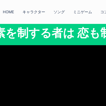
HOME
キャラクター
ソング
ミニゲーム
コ
素を制する者は 恋も