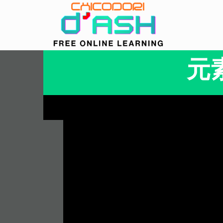
コ
ン
テ
ン
ツ
元
へ
ス
キ
ッ
プ