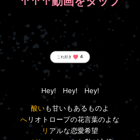
↑↑↑動画をタップ
favorite
4
これ好き
Hey! Hey! Hey!
酸い
も甘いもあるものよ
へ
リオトロープの花言葉のよな
リ
アルな恋愛希望