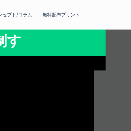
ンセプト/コラム
無料配布プリント
制す