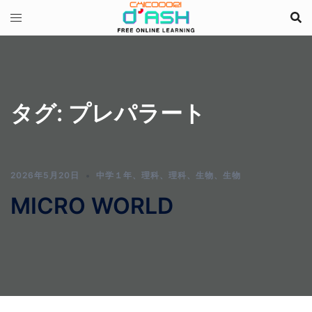
コ
ン
テ
ン
ツ
へ
タグ:
プレパラート
ス
キ
ッ
プ
2026年5月20日
中学１年
、
理科
、
理科
、
生物
、
生物
MICRO WORLD