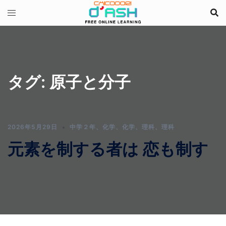
コ
ン
テ
ン
ツ
へ
タグ:
原子と分子
ス
キ
ッ
プ
2026年5月29日
中学２年
、
化学
、
化学
、
理科
、
理科
元素を制する者は 恋も制す