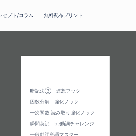
ンセプト/コラム
無料配布プリント
最近の投稿
暗記法③ 連想フック
因数分解 強化ノック
一次関数 読み取り強化ノック
瞬間英訳 be動詞チャレンジ
一般動詞単語マスター