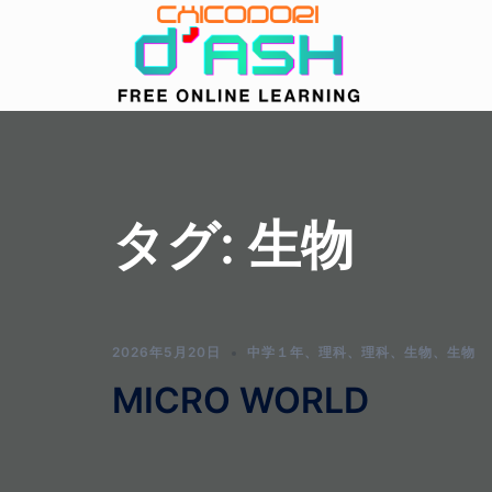
コ
ン
テ
ン
ツ
へ
ス
キ
タグ:
生物
ッ
プ
2026年5月20日
中学１年
、
理科
、
理科
、
生物
、
生物
MICRO WORLD