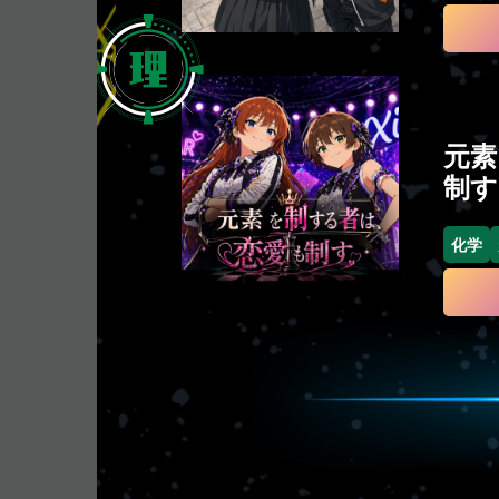
元素
制す
化学