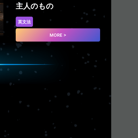
主人のもの
英文法
MORE >