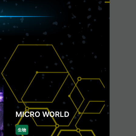
MICRO WORLD
生物