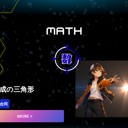
成の三角形
合同
MORE >