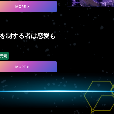
MORE >
を制する者は恋愛も
元素
MORE >